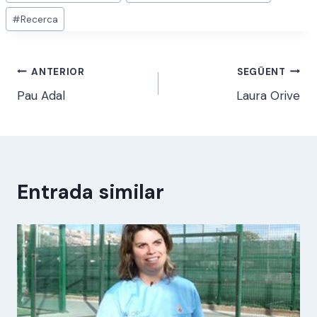
d'entrada
#
Recerca
Navegació
ANTERIOR
SEGÜENT
Pau Adal
Laura Orive
d'entrades
Entrada similar