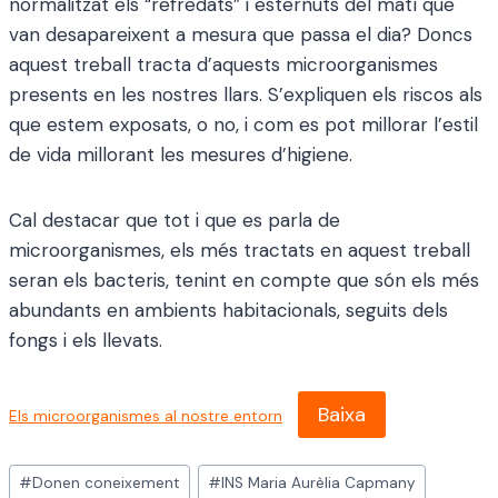
normalitzat els “refredats” i esternuts del matí que
van desapareixent a mesura que passa el dia? Doncs
aquest treball tracta d’aquests microorganismes
presents en les nostres llars. S’expliquen els riscos als
que estem exposats, o no, i com es pot millorar l’estil
de vida millorant les mesures d’higiene.
Cal destacar que tot i que es parla de
microorganismes, els més tractats en aquest treball
seran els bacteris, tenint en compte que són els més
abundants en ambients habitacionals, seguits dels
fongs i els llevats.
Baixa
Els microorganismes al nostre entorn
Etiquetes
#
Donen coneixement
#
INS Maria Aurèlia Capmany