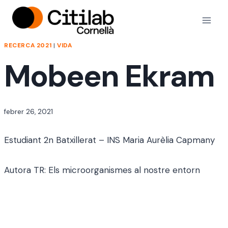
Vés
al
contingut
RECERCA 2021
|
VIDA
Mobeen Ekram
Per
febrer 26, 2021
jordi
Estudiant 2n Batxillerat – INS Maria Aurèlia Capmany
Autora TR: Els microorganismes al nostre entorn