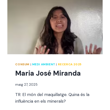
CONSUM
|
MEDI AMBIENT
|
RECERCA 2025
Maria José Miranda
Per
maig 27, 2025
jordi
TR: El món del maquillatge. Quina és la
influència en els minerals?