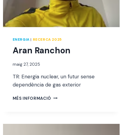
ENERGIA
|
RECERCA 2025
Aran Ranchon
Per
maig 27, 2025
jordi
TR: Energia nuclear, un futur sense
dependència de gas exterior
ARAN
MÉS INFORMACIÓ
RANCHON