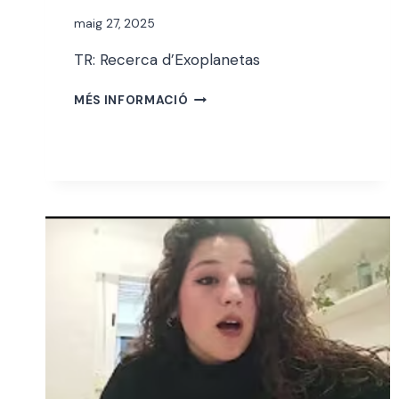
Per
maig 27, 2025
jordi
TR: Recerca d’Exoplanetas
ELOI
MÉS INFORMACIÓ
GARCÍA