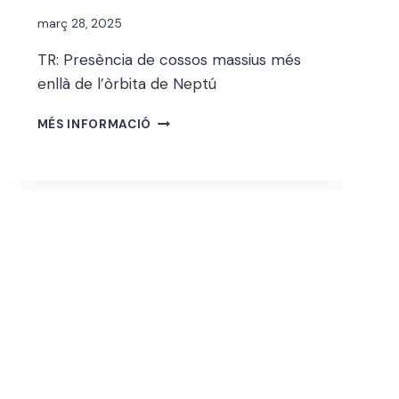
Per
març 28, 2025
jordi
TR: Presència de cossos massius més
enllà de l’òrbita de Neptú
ROGER
MÉS INFORMACIÓ
BOTANA