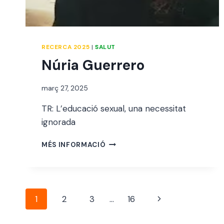
RECERCA 2025
|
SALUT
Núria Guerrero
Per
març 27, 2025
jordi
TR: L’educació sexual, una necessitat
ignorada
NÚRIA
MÉS INFORMACIÓ
GUERRERO
Navegació
Pàgina
1
2
3
…
16
de
següent