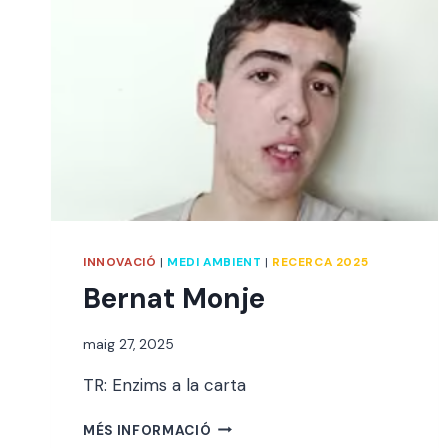
INNOVACIÓ
|
MEDI AMBIENT
|
RECERCA 2025
Bernat Monje
Per
maig 27, 2025
jordi
TR: Enzims a la carta
BERNAT
MÉS INFORMACIÓ
MONJE