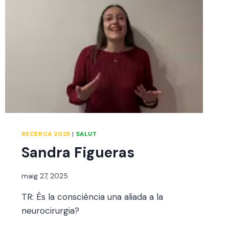
RECERCA 2025
|
SALUT
Sandra Figueras
Per
maig 27, 2025
jordi
TR: És la consciència una aliada a la
neurocirurgia?