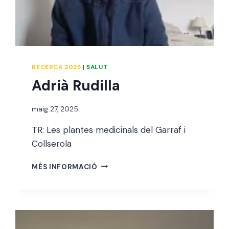
RECERCA 2025
|
SALUT
Adrià Rudilla
Per
maig 27, 2025
jordi
TR: Les plantes medicinals del Garraf i
Collserola
ADRIÀ
MÉS INFORMACIÓ
RUDILLA