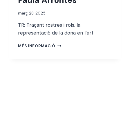
Paula Arrontes
Per
març 28, 2025
jordi
TR: Traçant rostres i rols, la
representació de la dona en l’art
PAULA
MÉS INFORMACIÓ
ARRONTES