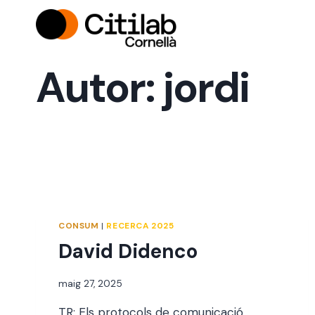
Vés
al
contingut
Autor: jordi
CONSUM
|
RECERCA 2025
David Didenco
Per
maig 27, 2025
jordi
TR: Els protocols de comunicació