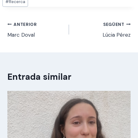
#
Recerca
Navegació
ANTERIOR
SEGÜENT
Marc Doval
Lúcia Pérez
d'entrades
Entrada similar