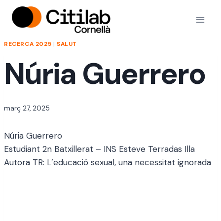
Vés
al
contingut
RECERCA 2025
|
SALUT
Núria Guerrero
Per
març 27, 2025
jordi
Núria Guerrero
Estudiant 2n Batxillerat – INS Esteve Terradas Illa
Autora TR: L’educació sexual, una necessitat ignorada