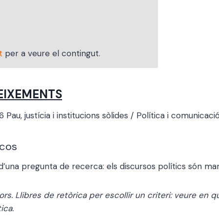
t
per a veure el contingut.
EIXEMENTS
16
P
au, justícia i institucions sòlides / Política i comunicació
icos
 d’una pregunta de recerca: els discursos polítics són ma
rs. Llibres de retòrica per escollir un criteri: veure en
ica.