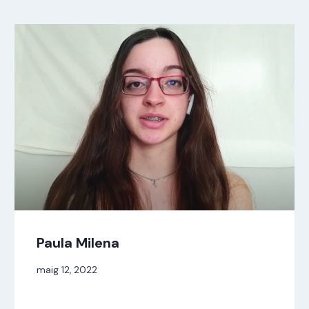
Paula Milena
Per
maig 12, 2022
jordi