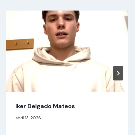
Iker Delgado Mateos
Per
abril 13, 2026
alexandre
bello i