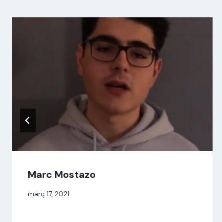
Marc Mostazo
Per
març 17, 2021
jordi