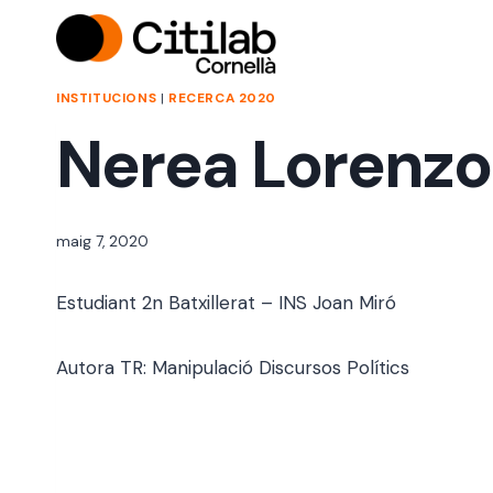
Vés
al
contingut
INSTITUCIONS
|
RECERCA 2020
Nerea Lorenzo
Per
maig 7, 2020
jordi
Estudiant 2n Batxillerat – INS Joan Miró
Autora TR: Manipulació Discursos Polítics