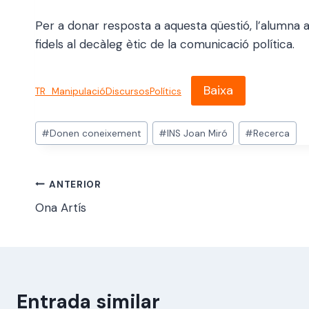
Per a donar resposta a aquesta qüestió, l’alumna an
fidels al decàleg ètic de la comunicació política.
Baixa
TR_ManipulacióDiscursosPolítics
Etiquetes
#
Donen coneixement
#
INS Joan Miró
#
Recerca
d'entrada
Navegació
ANTERIOR
Ona Artís
d'entrades
Entrada similar