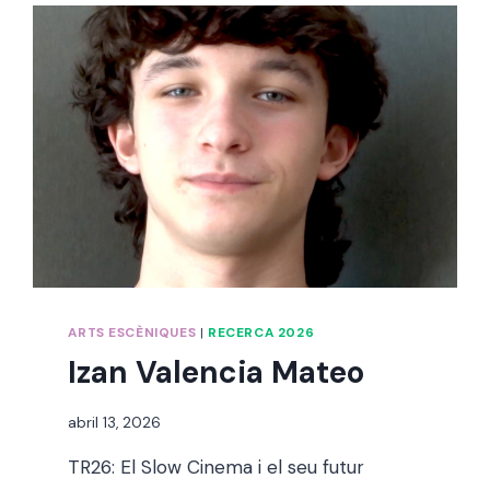
ARTS ESCÈNIQUES
|
RECERCA 2026
Izan Valencia Mateo
Per
abril 13, 2026
alexandre
TR26: El Slow Cinema i el seu futur
bello i