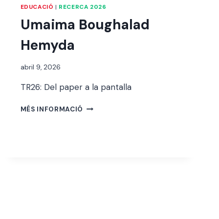
EDUCACIÓ
|
RECERCA 2026
Umaima Boughalad
Hemyda
Per
abril 9, 2026
alexandre
TR26: Del paper a la pantalla
bello i
abellà
UMAIMA
MÉS INFORMACIÓ
BOUGHALAD
HEMYDA