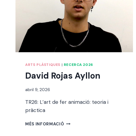
ARTS PLÀSTIQUES
|
RECERCA 2026
David Rojas Ayllon
Per
abril 9, 2026
alexandre
TR26: L’art de fer animació: teoria i
bello i
abellà
pràctica
DAVID
MÉS INFORMACIÓ
ROJAS
AYLLON