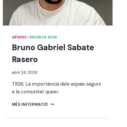
GÈNERE
|
RECERCA 2026
Bruno Gabriel Sabate
Rasero
Per
abril 24, 2026
alexandre
TR26: La importància dels espais segurs
bello i
abellà
a la comunitat queer.
BRUNO
MÉS INFORMACIÓ
GABRIEL
SABATE
RASERO