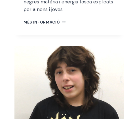
abellà
negres matèria i energia fosca explicats
per a nens i joves
MARIA
MÉS INFORMACIÓ
TENA
MORÁN