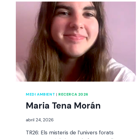
MEDI AMBIENT
|
RECERCA 2026
Maria Tena Morán
Per
abril 24, 2026
alexandre
TR26: Els misteris de l’univers forats
bello i