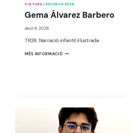
CULTURA
|
RECERCA 2026
Gema Álvarez Barbero
Per
abril 9, 2026
alexandre
TR26: Narració infantil il·lustrada
bello i
abellà
GEMA
MÉS INFORMACIÓ
ÁLVAREZ
BARBERO