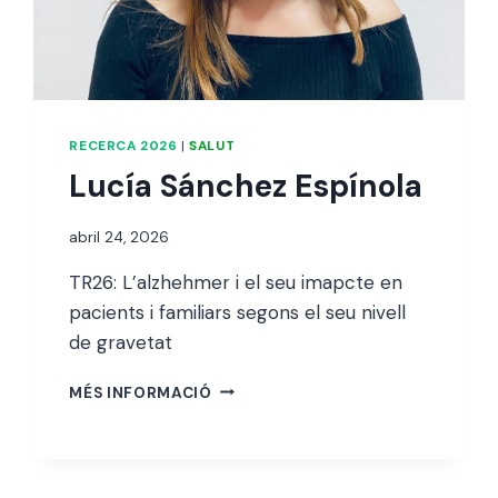
RECERCA 2026
|
SALUT
Lucía Sánchez Espínola
Per
abril 24, 2026
alexandre
TR26: L’alzhehmer i el seu imapcte en
bello i
abellà
pacients i familiars segons el seu nivell
de gravetat
LUCÍA
MÉS INFORMACIÓ
SÁNCHEZ
ESPÍNOLA