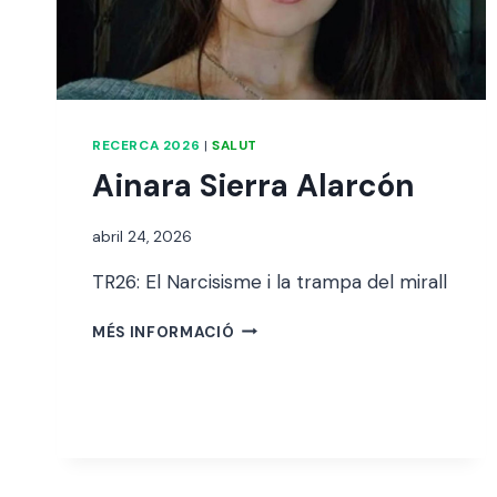
RECERCA 2026
|
SALUT
Ainara Sierra Alarcón
Per
abril 24, 2026
alexandre
TR26: El Narcisisme i la trampa del mirall
bello i
abellà
AINARA
MÉS INFORMACIÓ
SIERRA
ALARCÓN