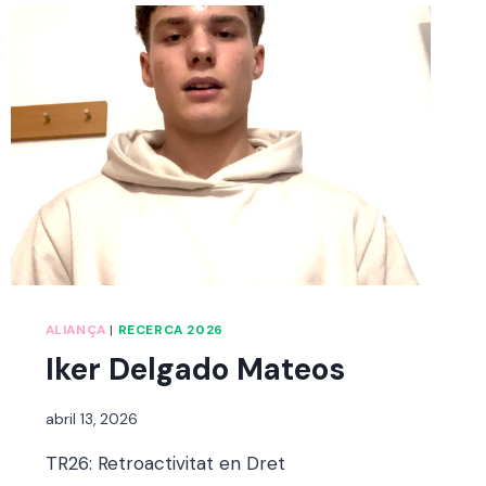
ALIANÇA
|
RECERCA 2026
Iker Delgado Mateos
Per
abril 13, 2026
alexandre
TR26: Retroactivitat en Dret
bello i