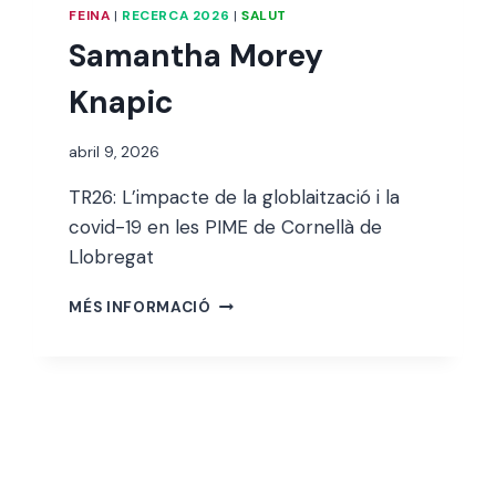
FEINA
|
RECERCA 2026
|
SALUT
Samantha Morey
Knapic
Per
abril 9, 2026
alexandre
TR26: L’impacte de la globlaització i la
bello i
abellà
covid-19 en les PIME de Cornellà de
Llobregat
SAMANTHA
MÉS INFORMACIÓ
MOREY
KNAPIC