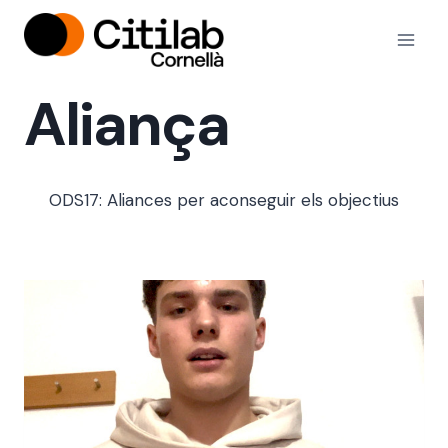
Vés
al
contingut
Aliança
ODS17: Aliances per aconseguir els objectius