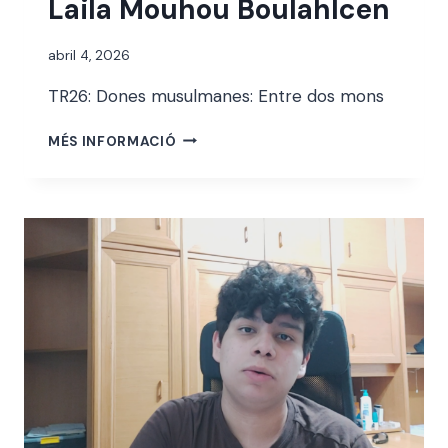
Laila Mouhou Boulahlcen
Per
abril 4, 2026
alexandre
TR26: Dones musulmanes: Entre dos mons
bello i
abellà
LAILA
MÉS INFORMACIÓ
MOUHOU
BOULAHLCEN