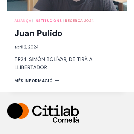
ALIANÇA
|
INSTITUCIONS
|
RECERCA 2024
Juan Pulido
Per
abril 2, 2024
jordi
TR24: SIMÓN BOLÍVAR, DE TIRÀ A
LLIBERTADOR
JUAN
MÉS INFORMACIÓ
PULIDO