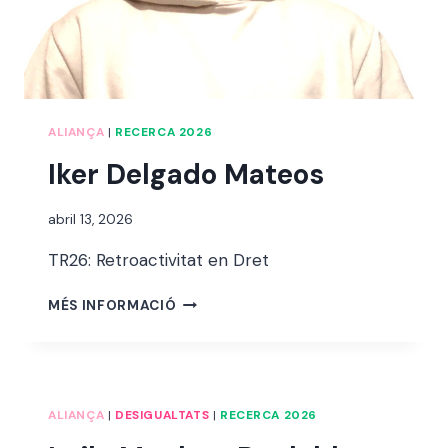
ALIANÇA
|
RECERCA 2026
Iker Delgado Mateos
Per
abril 13, 2026
alexandre
TR26: Retroactivitat en Dret
bello i
abellà
IKER
MÉS INFORMACIÓ
DELGADO
MATEOS
ALIANÇA
|
DESIGUALTATS
|
RECERCA 2026