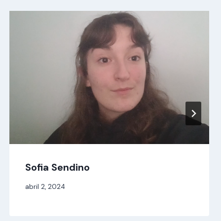
Sofia Sendino
Per
abril 2, 2024
jordi