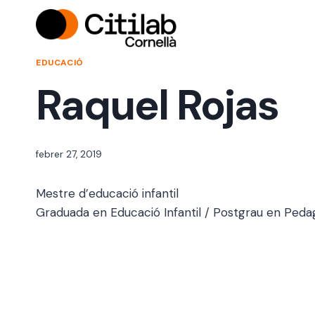
Vés
al
contingut
EDUCACIÓ
Raquel Rojas
Per
febrer 27, 2019
jordi
Mestre d’educació infantil
Graduada en Educació Infantil / Postgrau en Pedag