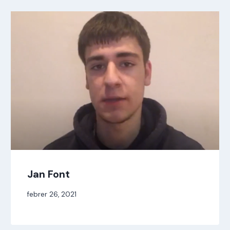
Jan Font
Per
febrer 26, 2021
jordi