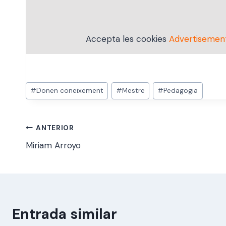
Accepta les cookies
Advertisemen
Etiquetes
#
Donen coneixement
#
Mestre
#
Pedagogia
d'entrada
Navegació
ANTERIOR
Miriam Arroyo
d'entrades
Entrada similar