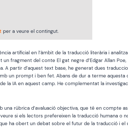
t
per a veure el contingut.
ncia artificial en l’àmbit de la traducció literària i analit
 un fragment del conte El gat negre d’Edgar Allan Poe, tra
 A partir d’aquest text base, he generat dues traduccions 
amb un prompt i ben fet. Abans de dur a terme aquesta c
als de la IA en aquest camp. He complementat la investiga
una rúbrica d’avaluació objectiva, que té en compte aspec
 veure si els lectors prefereixen la traducció humana o no
e ha obert un debat sobre el futur de la traducció i el d