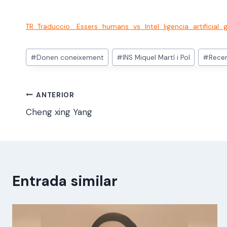
TR_Traduccio_ Essers_humans_vs_Intel_ligencia_artificia
Etiquetes
#
Donen coneixement
#
INS Miquel Martí i Pol
#
Rece
d'entrada
Navegació
ANTERIOR
Cheng xing Yang
d'entrades
Entrada similar