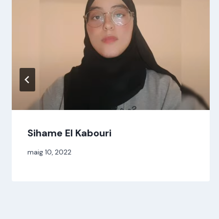
Sihame El Kabouri
Per
maig 10, 2022
jordi