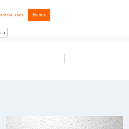
Baixa
l_gemma_roca
rca