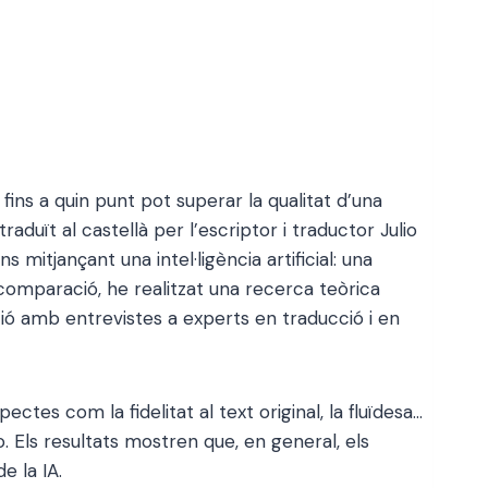
za fins a quin punt pot superar la qualitat d’una
duït al castellà per l’escriptor i traductor Julio
mitjançant una intel·ligència artificial: una
omparació, he realitzat una recerca teòrica
ció amb entrevistes a experts en traducció i en
tes com la fidelitat al text original, la fluïdesa…
. Els resultats mostren que, en general, els
e la IA.