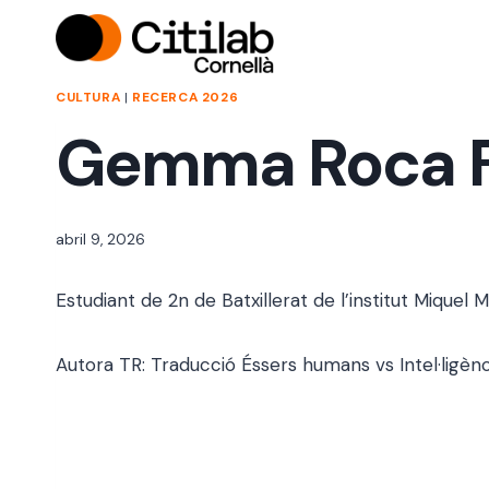
Vés
al
contingut
CULTURA
|
RECERCA 2026
Gemma Roca F
Per
abril 9, 2026
alexandre
bello i
Estudiant de 2n de Batxillerat de l’institut Miquel Ma
abellà
Autora TR: Traducció Éssers humans vs Intel·ligència