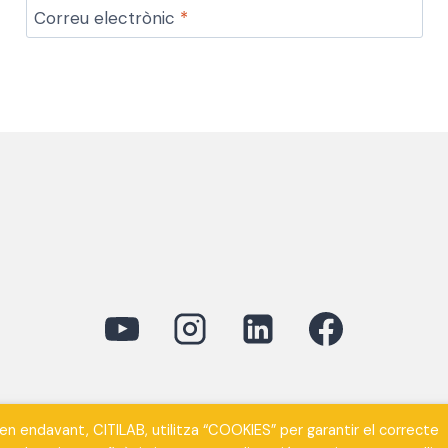
Correu electrònic
*
davant, CITILAB, utilitza “COOKIES” per garantir el correcte