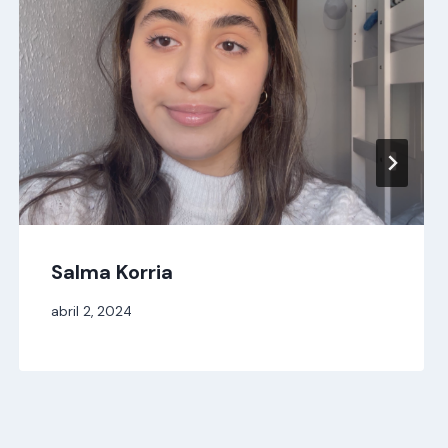
Salma Korria
Per
abril 2, 2024
jordi