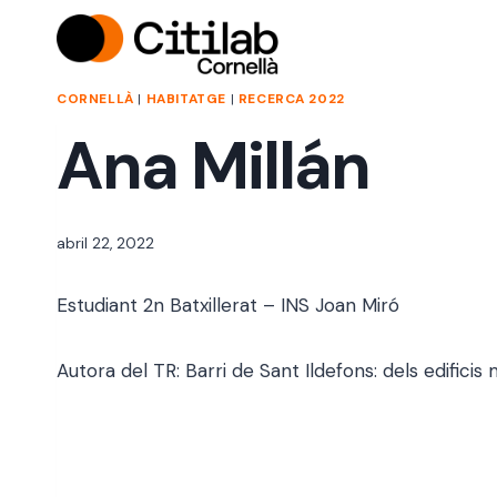
Vés
al
contingut
CORNELLÀ
|
HABITATGE
|
RECERCA 2022
Ana Millán
Per
abril 22, 2022
jordi
Estudiant 2n Batxillerat – INS Joan Miró
Autora del TR: Barri de Sant Ildefons: dels edificis