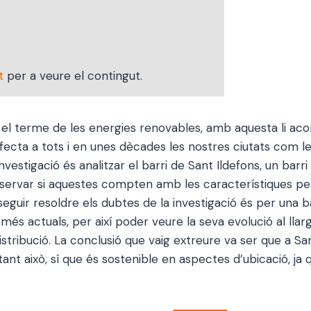
t
per a veure el contingut.
t el terme de les energies renovables, amb aquesta li ac
 afecta a tots i en unes dècades les nostres ciutats com 
nvestigació és analitzar el barri de Sant Ildefons, un barr
bservar si aquestes compten amb les característiques per
guir resoldre els dubtes de la investigació és per una b
més actuals, per així poder veure la seva evolució al llar
i distribució. La conclusió que vaig extreure va ser que a
tant això, sí que és sostenible en aspectes d’ubicació, ja 