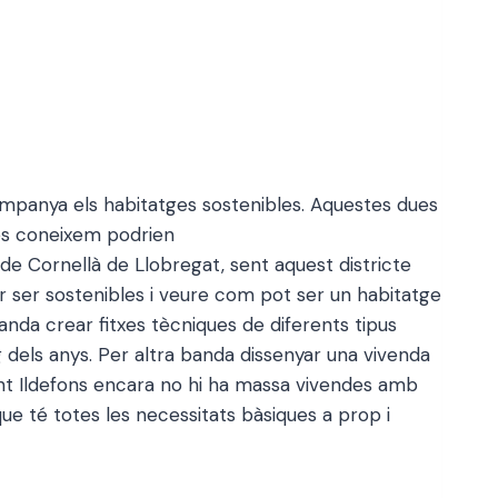
ompanya els habitatges sostenibles. Aquestes dues
les coneixem podrien
i de Cornellà de Llobregat, sent aquest districte
 ser sostenibles i veure com pot ser un habitatge
anda crear fitxes tècniques de diferents tipus
g dels anys. Per altra banda dissenyar una vivenda
 Sant Ildefons encara no hi ha massa vivendes amb
que té totes les necessitats bàsiques a prop i