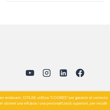
davant, CITILAB, utilitza “COOKIES” per garantir el correcte
i no s’indica expressament el contrari, es poden comparti
 obtenir una eficàcia i una personalització superiors, per recollir