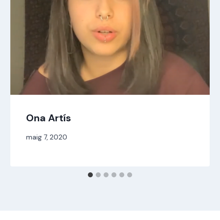
Ona Artís
Per
maig 7, 2020
jordi