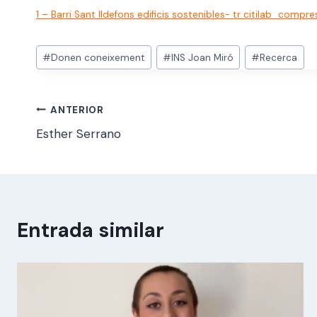
1 – Barri Sant Ildefons edificis sostenibles- tr citilab_c
Etiquetes
#
Donen coneixement
#
INS Joan Miró
#
Recerca
d'entrada
Navegació
ANTERIOR
Esther Serrano
d'entrades
Entrada similar