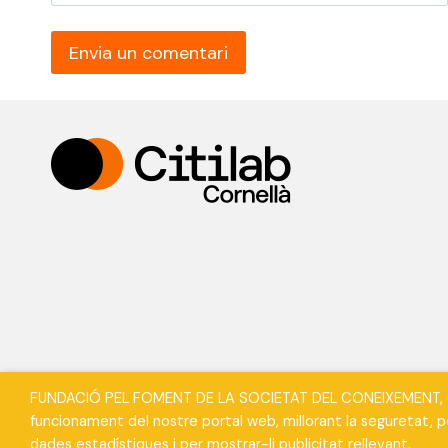
FUNDACIÓ PEL FOMENT DE LA SOCIETAT DEL CONEIXEMENT, en en
Els materials l’autoria del qual és de Citilab, s
funcionament del nostre portal web, millorant la seguretat, per
dades estadístiques i per mostrar-li publicitat rellevant.