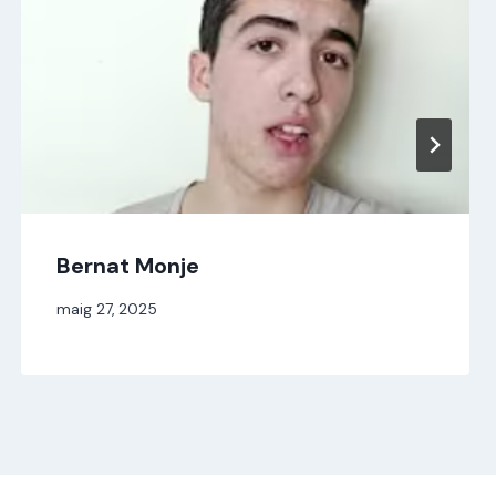
Bernat Monje
Per
maig 27, 2025
jordi