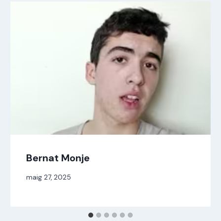
Bernat Monje
Per
maig 27, 2025
jordi