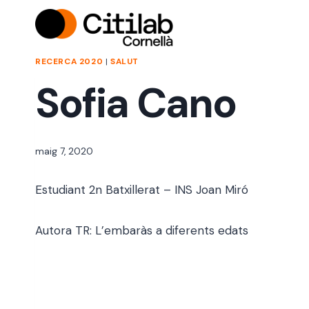
Vés
al
contingut
RECERCA 2020
|
SALUT
Sofia Cano
Per
maig 7, 2020
jordi
Estudiant 2n Batxillerat – INS Joan Miró
Autora TR: L’embaràs a diferents edats