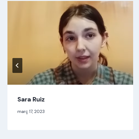
Sara Ruiz
Per
març 17, 2023
jordi