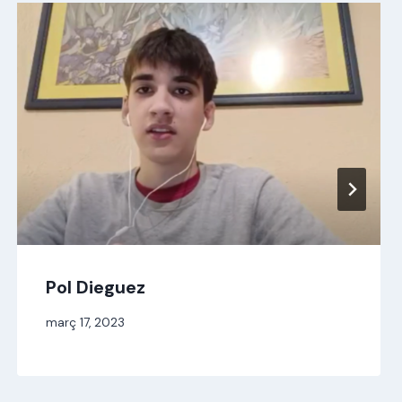
Pol Dieguez
Per
març 17, 2023
jordi