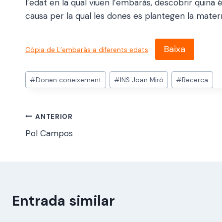
l’edat en la qual viuen l’embaràs, descobrir quina 
causa per la qual les dones es plantegen la mate
Baixa
Còpia de L’embaràs a diferents edats
Etiquetes
#
Donen coneixement
#
INS Joan Miró
#
Recerca
d'entrada
Navegació
ANTERIOR
Pol Campos
d'entrades
Entrada similar