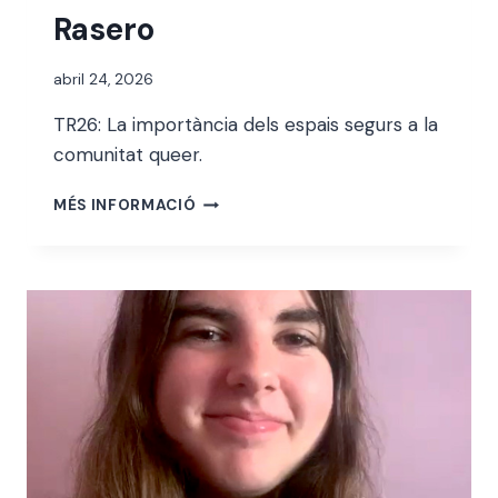
Rasero
Per
abril 24, 2026
alexandre
TR26: La importància dels espais segurs a la
bello i
abellà
comunitat queer.
BRUNO
MÉS INFORMACIÓ
GABRIEL
SABATE
RASERO