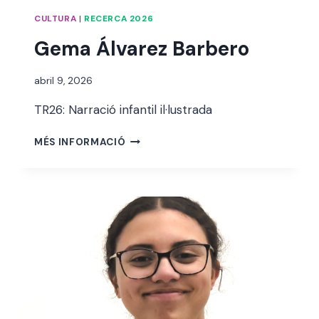
CULTURA
|
RECERCA 2026
Gema Álvarez Barbero
Per
abril 9, 2026
alexandre
TR26: Narració infantil il·lustrada
bello i
abellà
GEMA
MÉS INFORMACIÓ
ÁLVAREZ
BARBERO