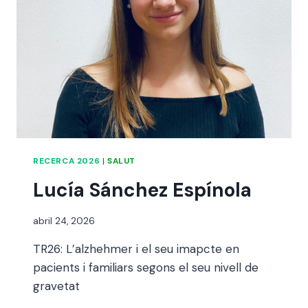
RECERCA 2026
|
SALUT
Lucía Sánchez Espínola
Per
abril 24, 2026
alexandre
TR26: L’alzhehmer i el seu imapcte en
bello i
abellà
pacients i familiars segons el seu nivell de
gravetat