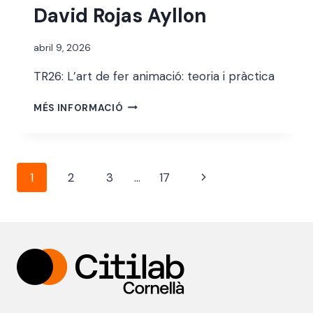
David Rojas Ayllon
Per
abril 9, 2026
alexandre
TR26: L’art de fer animació: teoria i pràctica
bello i
abellà
DAVID
MÉS INFORMACIÓ
ROJAS
AYLLON
Navegació
Pàgina
1
2
3
…
17
de
següent
pàgines