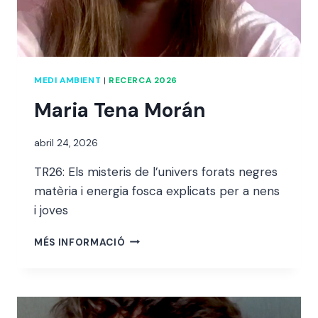
MEDI AMBIENT
|
RECERCA 2026
Maria Tena Morán
Per
abril 24, 2026
alexandre
TR26: Els misteris de l’univers forats negres
bello i
abellà
matèria i energia fosca explicats per a nens
i joves
MARIA
MÉS INFORMACIÓ
TENA
MORÁN