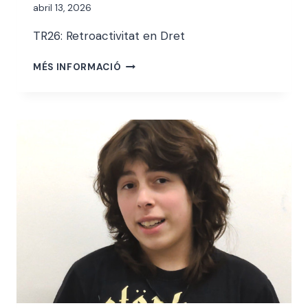
Per
abril 13, 2026
alexandre
TR26: Retroactivitat en Dret
bello i
abellà
IKER
MÉS INFORMACIÓ
DELGADO
MATEOS