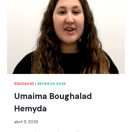
EDUCACIÓ
|
RECERCA 2026
Umaima Boughalad
Hemyda
Per
abril 9, 2026
alexandre