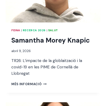
FEINA
|
RECERCA 2026
|
SALUT
Samantha Morey Knapic
Per
abril 9, 2026
alexandre
TR26: L’impacte de la globlaització i la
bello i
abellà
covid-19 en les PIME de Cornellà de
Llobregat
SAMANTHA
MÉS INFORMACIÓ
MOREY
KNAPIC