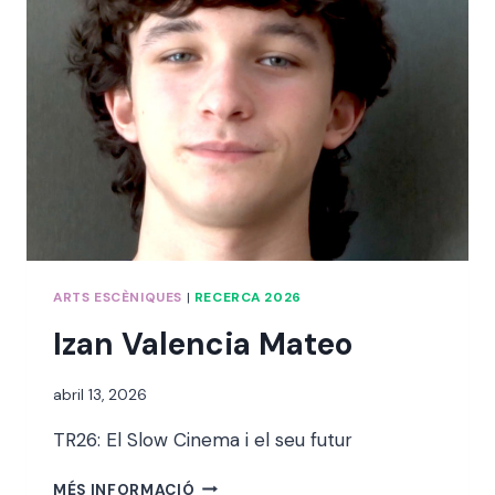
ARTS ESCÈNIQUES
|
RECERCA 2026
Izan Valencia Mateo
Per
abril 13, 2026
alexandre
TR26: El Slow Cinema i el seu futur
bello i
abellà
IZAN
MÉS INFORMACIÓ