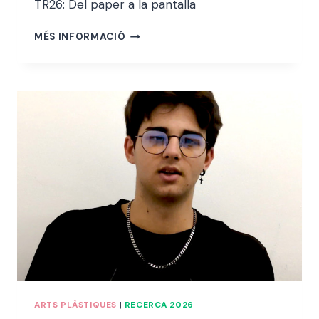
TR26: Del paper a la pantalla
bello i
abellà
UMAIMA
MÉS INFORMACIÓ
BOUGHALAD
HEMYDA
ARTS PLÀSTIQUES
|
RECERCA 2026