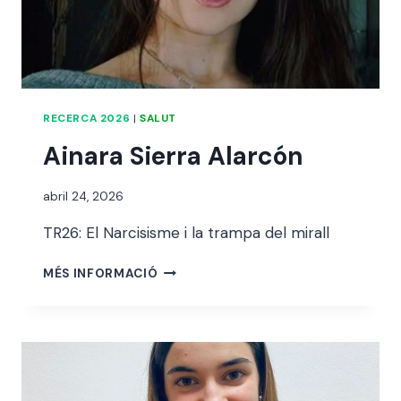
RECERCA 2026
|
SALUT
Ainara Sierra Alarcón
Per
abril 24, 2026
alexandre
TR26: El Narcisisme i la trampa del mirall
bello i
abellà
AINARA
MÉS INFORMACIÓ
SIERRA
ALARCÓN